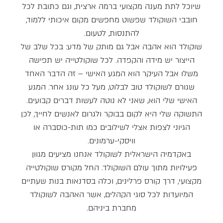
שיוכל לתת מענה מקצועי ברמה ארצית, וגם כתובת לכל
חובבי השוקולד שפשוט מחפשים מקום איכותי ללמוד,
להתנסות, לטעום.
שוקולד הוא אהבה אבל גם מותק של מדע: בכל שלב של
הייצור יש מידה והקפדה. לכל שוקולטייה יש תפישה
משלו אבל העיקר הוא המגע האישי – זה הדבר האחד
שגורם לשוקולד טוב לבלוט, מעל כל עונג אחר. המגע
האישי שלי הוא, שאני לא נוטה לעשות דברים קבועים.
התשוקה שלי היא לקום בבוקר ולגרום לאנשים לחייך, לכן
הגיוני לצפות אצלי לשילובים כמו תות-כוסברה או
וויסקי-ערמונים.
באקדמיה הישראלית לשוקולד אנחנו מציעים מגוון
פעילויות מתוך עולם השוקולד. החל מקורס שוקולטייה
מקצועי, דרך קורס פרלינים, וכלה בסדנאות בנות שעתיים
המיועדות לכל סוגי הקהלים, אשר האהבה לשוקולד
מחברת ביניהם.