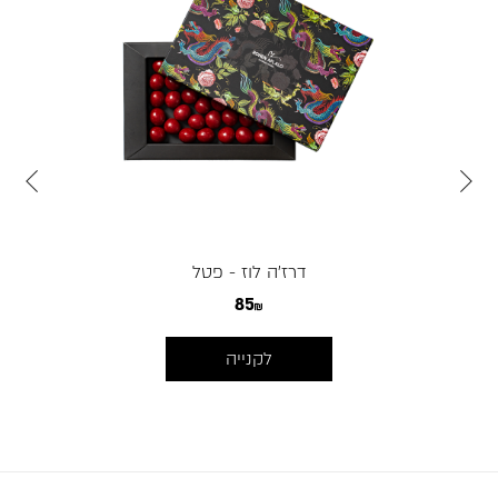
עבור
עבור
לתמונה
לתמונה
קודמת
הבאה
דרז'ה לוז - פטל
85
לקנייה